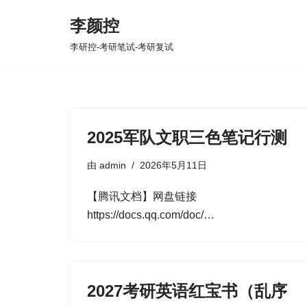
李颜控
跳
李研控-考研笔试-考研复试
至
正
文
2025军队文职三色笔记行测
由
admin
2026年5月11日
【腾讯文档】网盘链接
https://docs.qq.com/doc/…
2027考研英语红宝书（乱序