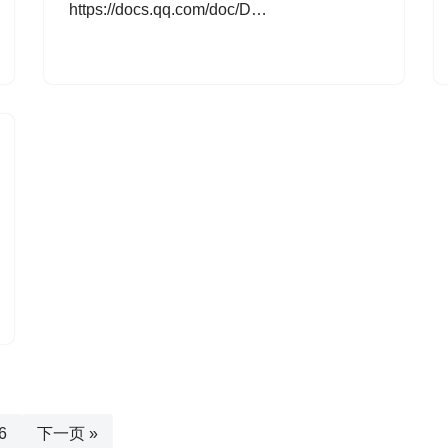
https://docs.qq.com/doc/D…
6
下一页 »