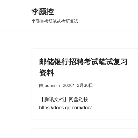
李颜控
跳
李研控-考研笔试-考研复试
至
正
文
邮储银行招聘考试笔试复习
资料
由
admin
2026年3月30日
【腾讯文档】网盘链接
https://docs.qq.com/doc/…