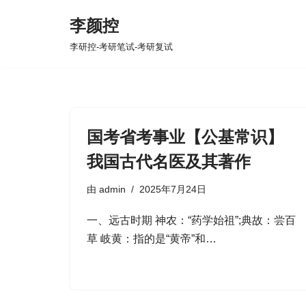
李颜控
跳
李研控-考研笔试-考研复试
至
正
文
国考省考事业【公基常识】
我国古代名医及其著作
由
admin
2025年7月24日
一、远古时期 神农：“药学始祖”;典故：尝百
草 岐黄：指的是“黄帝”和…