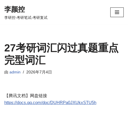
李颜控
跳
李研控-考研笔试-考研复试
至
正
文
27考研词汇闪过真题重点
完型词汇
由
admin
2026年7月4日
【腾讯文档】网盘链接
https://docs.qq.com/doc/DUHRPa0JXUkxSTU5h