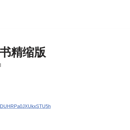
宝书精缩版
日
doc/DUHRPa0JXUkxSTU5h