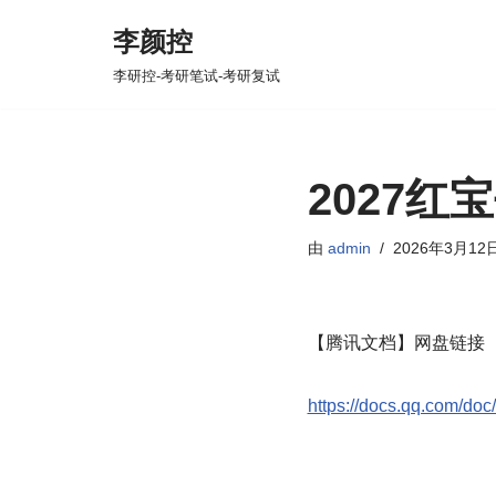
李颜控
跳
李研控-考研笔试-考研复试
至
正
文
2027红
由
admin
2026年3月12
【腾讯文档】网盘链接
https://docs.qq.com/