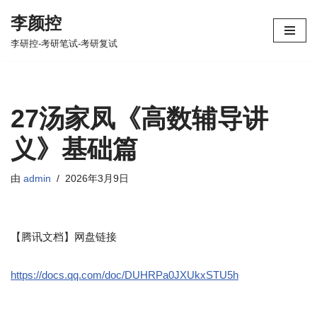
李颜控
跳
李研控-考研笔试-考研复试
至
正
文
27汤家凤《高数辅导讲
义》基础篇
由
admin
2026年3月9日
【腾讯文档】网盘链接
https://docs.qq.com/doc/DUHRPa0JXUkxSTU5h