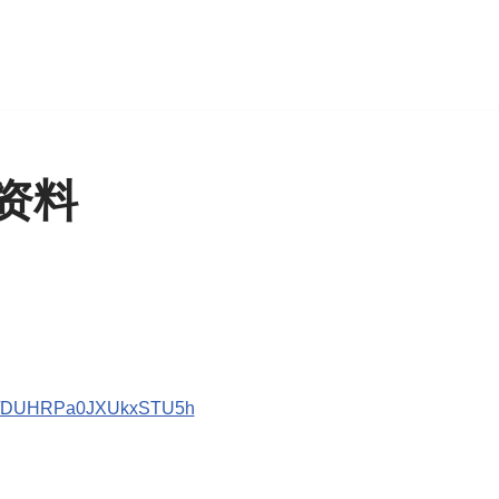
资料
doc/DUHRPa0JXUkxSTU5h