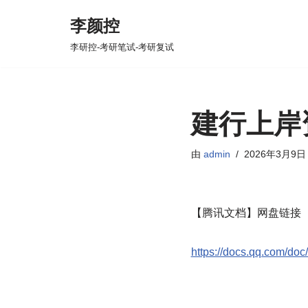
李颜控
跳
李研控-考研笔试-考研复试
至
正
文
建行上岸
由
admin
2026年3月9日
【腾讯文档】网盘链接
https://docs.qq.com/