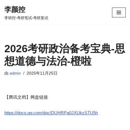
李颜控
跳
李研控-考研笔试-考研复试
至
正
文
2026考研政治备考宝典-思
想道德与法治-橙啦
由
admin
2025年11月25日
【腾讯文档】网盘链接
https://docs.qq.com/doc/DUHRPa0JXUkxSTU5h