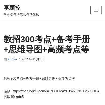
李颜控
跳
李研控-考研笔试-考研复试
至
正
文
教招300考点+备考手册
+思维导图+高频考点等
由
admin
2025年11月9日
教招300考点+备考手册+思维导图+高频考点等
链接: https://pan.baidu.com/s/1d8HHWiYB1WkLNc03cYCUEA
提取码: mbt5