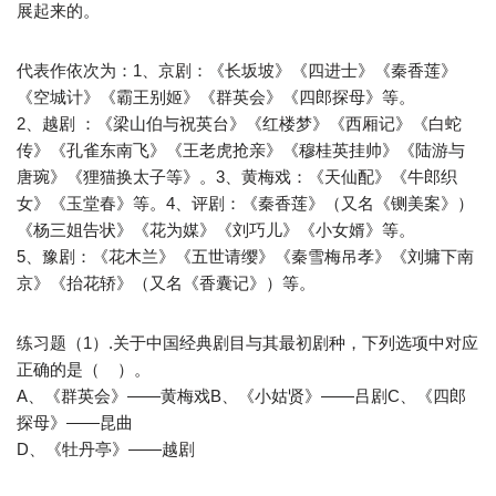
展起来的。
代表作依次为：1、京剧：《长坂坡》《四进士》《秦香莲》
《空城计》《霸王别姬》《群英会》《四郎探母》等。
2、越剧 ：《梁山伯与祝英台》《红楼梦》《西厢记》《白蛇
传》《孔雀东南飞》《王老虎抢亲》《穆桂英挂帅》《陆游与
唐琬》《狸猫换太子等》。3、黄梅戏：《天仙配》《牛郎织
女》《玉堂春》等。4、评剧：《秦香莲》（又名《铡美案》）
《杨三姐告状》《花为媒》《刘巧儿》《小女婿》等。
5、豫剧：《花木兰》《五世请缨》《秦雪梅吊孝》《刘墉下南
京》《抬花轿》（又名《香囊记》）等。
练习题（1）.关于中国经典剧目与其最初剧种，下列选项中对应
正确的是（ ）。
A、《群英会》——黄梅戏B、《小姑贤》——吕剧C、《四郎
探母》——昆曲
D、《牡丹亭》——越剧