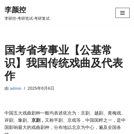
李颜控
跳
李研控-考研笔试-考研复试
至
正
文
国考省考事业【公基常
识】我国传统戏曲及代表
作
由
admin
2025年8月6日
中国五大戏曲剧种一般均表述依次为：京剧、越剧、黄梅戏、
评剧、豫剧。
京剧，
又称平剧、京戏等，中国国粹之一，是中
国影响最大的戏曲剧种，分布地以北京为中心，遍及全国各