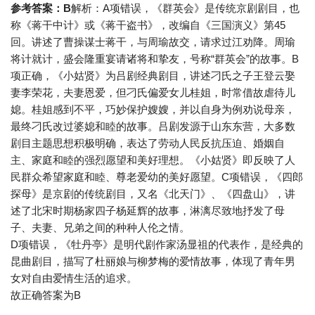
参考答案：B
解析：A项错误，《群英会》是传统京剧剧目，也
称《蒋干中计》或《蒋干盗书》，改编自《三国演义》第45
回。讲述了曹操谋士蒋干，与周瑜故交，请求过江劝降。周瑜
将计就计，盛会隆重宴请诸将和挚友，号称“群英会”的故事。B
项正确，《小姑贤》为吕剧经典剧目，讲述刁氏之子王登云娶
妻李荣花，夫妻恩爱，但刁氏偏爱女儿桂姐，时常借故虐待儿
媳。桂姐感到不平，巧妙保护嫂嫂，并以自身为例劝说母亲，
最终刁氏改过婆媳和睦的故事。吕剧发源于山东东营，大多数
剧目主题思想积极明确，表达了劳动人民反抗压迫、婚姻自
主、家庭和睦的强烈愿望和美好理想。《小姑贤》即反映了人
民群众希望家庭和睦、尊老爱幼的美好愿望。C项错误，《四郎
探母》是京剧的传统剧目，又名《北天门》、《四盘山》，讲
述了北宋时期杨家四子杨延辉的故事，淋漓尽致地抒发了母
子、夫妻、兄弟之间的种种人伦之情。
D项错误，《牡丹亭》是明代剧作家汤显祖的代表作，是经典的
昆曲剧目，描写了杜丽娘与柳梦梅的爱情故事，体现了青年男
女对自由爱情生活的追求。
故正确答案为B