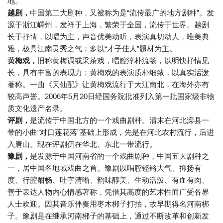
地。
越剧，
中国第二大剧种，又被称为是“流传最广的地方剧种”。发
源于浙江嵊州，发祥于上海，繁荣于全国，流传于世界。越剧
长于抒情，以唱为主，声音优美动听，表演真切动人，唯美典
雅，极具江南灵秀之气；多以“才子佳人”题材为主。
黄梅戏，
旧称黄梅调或采茶戏，唱腔淳朴流畅，以明快抒情见
长，具有丰富的表现力；黄梅戏的表演质朴细致，以真实活泼
著称。一曲《天仙配》让黄梅戏流行于大江南北，在海外亦有
较高声誉。2006年5月20日经国务院批准列入第一批国家级非物
质文化遗产名录。
评剧，
是流传于中国北方的一个戏曲剧种。清末在河北滦县一
带的小曲“对口莲花落”基础上形成，先是在河北农村流行，后进
入唐山。现在评剧仍在华北、东北一带流行。
豫剧，
是发源于中国河南省的一个戏曲剧种，中国五大剧种之
一，居中国各地域戏曲之首。豫剧以唱腔铿锵大气、抑扬有
度、行腔酣畅、吐字清晰、韵味醇美、生动活泼、有血有肉、
善于表达人物内心情感著称，凭借其高度的艺术性而广受各界
人士欢迎。因其音乐伴奏用枣木梆子打拍，故早期得名河南梆
子。豫剧是在继承河南梆子的基础上，通过不断改革和创新发