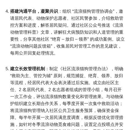
搭建沟通平台，凝聚共识
：组织 “流浪猫狗管理协调会”，邀
请居民代表、动物保护志愿者、社区民警参加，介绍救助管
控方案和进度，解答居民疑问。通过社区公众号推送《流浪
动物管理科普》文章，讲解狂犬病预防知识和人道管理的重
要性，分享其他社区 “绝育 – 放归 – 领养” 的成功案例。设立
“流浪动物问题反馈箱”，收集居民对管理工作的意见建议，
每周公开回复处理情况。​
建立长效管理机制
：制定《社区流浪猫狗管理办法》，明确
“救助为主、管控为辅” 原则，规范捕捉、绝育、领养、放归
等流程，经居民代表大会表决通过后实施。成立由社区主
任、2 名居民代表、2 名志愿者组成的管理小组，每月召开
一次工作会，评估流浪猫狗数量变化和管理效果。与动物保
护组织建立长期合作关系，每季度开展一次集中救助活动；
将流浪猫狗管理纳入社区公共卫生服务预算，确保资金保
障。每半年开展一次居民满意度调查，根据反馈优化管理措
施，如针对冬季流浪动物觅食难问题，设置定点投喂点并安