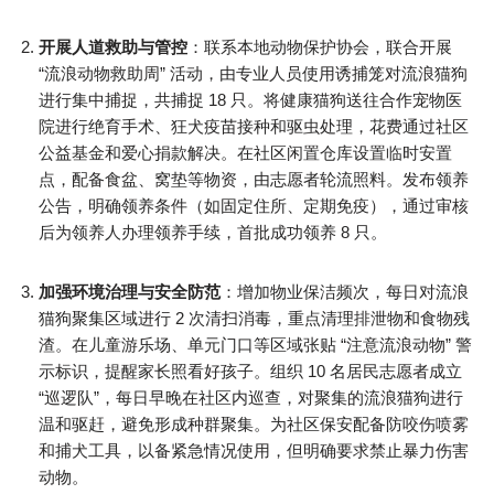
开展人道救助与管控
：联系本地动物保护协会，联合开展
“流浪动物救助周” 活动，由专业人员使用诱捕笼对流浪猫狗
进行集中捕捉，共捕捉 18 只。将健康猫狗送往合作宠物医
院进行绝育手术、狂犬疫苗接种和驱虫处理，花费通过社区
公益基金和爱心捐款解决。在社区闲置仓库设置临时安置
点，配备食盆、窝垫等物资，由志愿者轮流照料。发布领养
公告，明确领养条件（如固定住所、定期免疫），通过审核
后为领养人办理领养手续，首批成功领养 8 只。​
加强环境治理与安全防范
：增加物业保洁频次，每日对流浪
猫狗聚集区域进行 2 次清扫消毒，重点清理排泄物和食物残
渣。在儿童游乐场、单元门口等区域张贴 “注意流浪动物” 警
示标识，提醒家长照看好孩子。组织 10 名居民志愿者成立
“巡逻队”，每日早晚在社区内巡查，对聚集的流浪猫狗进行
温和驱赶，避免形成种群聚集。为社区保安配备防咬伤喷雾
和捕犬工具，以备紧急情况使用，但明确要求禁止暴力伤害
动物。​