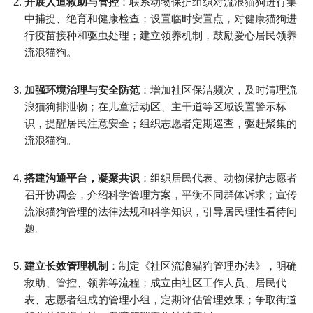
开展人道救助与管控
：联系动物保护组织对流浪猫狗进行集
中捕捉、绝育和健康检查；设置临时安置点，对健康猫狗进
行疫苗接种和驱虫处理；建立领养机制，鼓励爱心居民领养
流浪猫狗。​
加强环境治理与安全防范
：增加社区保洁频次，及时清理流
浪猫狗排泄物；在儿童活动区、主干道等区域设置警示标
识，提醒居民注意安全；组织志愿者定期巡查，驱赶聚集的
流浪猫狗。​
搭建沟通平台，凝聚共识
：组织居民代表、动物保护志愿者
召开协调会，介绍科学管理方案，平衡不同群体诉求；宣传
流浪猫狗管理的法律法规和科学知识，引导居民理性看待问
题。​
建立长效管理机制
：制定《社区流浪猫狗管理办法》，明确
救助、管控、领养等流程；成立由社区工作人员、居民代
表、志愿者组成的管理小组，定期评估管理效果；争取街道