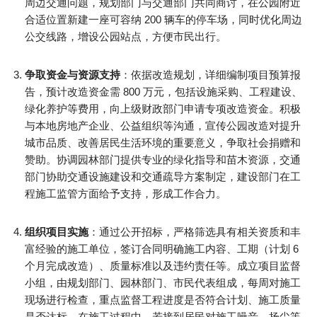
周边交通问题，规划部门与交通部门共同商讨，在公园附近
合适位置新建一座可容纳 200 辆车的停车场，同时优化周边
公交线路，增设公园站点，方便市民出行。​
争取资金与资源支持
：依据改造规划，详细编制项目预算报
告，预计改造资金需 800 万元，包括设施采购、工程建设、
绿化养护等费用，向上级财政部门申请专项改造资金。积极
与本地房地产企业、公益组织等沟通，宣传公园改造对提升
城市品质、改善居民生活环境的重要意义，争取社会捐赠和
赞助。协调园林部门提供专业的绿化指导和苗木资源，交通
部门协助交通设施建设和交通疏导方案制定，建设部门在工
程施工监管方面给予支持，形成工作合力。​
组织项目实施
：通过公开招标，严格筛选具有相关资质和丰
富经验的施工单位，签订合同明确施工内容、工期（计划 6
个月完成改造）、质量标准以及违约责任等。成立项目监督
小组，由规划部门、园林部门、市民代表组成，每周对施工
现场进行检查，重点监督工程进度是否符合计划、施工质量
是否达标。在施工过程中，若接到居民对施工噪音、扬尘等