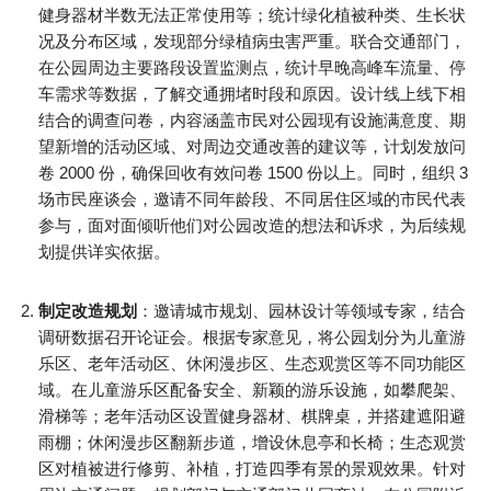
健身器材半数无法正常使用等；统计绿化植被种类、生长状
况及分布区域，发现部分绿植病虫害严重。联合交通部门，
在公园周边主要路段设置监测点，统计早晚高峰车流量、停
车需求等数据，了解交通拥堵时段和原因。设计线上线下相
结合的调查问卷，内容涵盖市民对公园现有设施满意度、期
望新增的活动区域、对周边交通改善的建议等，计划发放问
卷 2000 份，确保回收有效问卷 1500 份以上。同时，组织 3
场市民座谈会，邀请不同年龄段、不同居住区域的市民代表
参与，面对面倾听他们对公园改造的想法和诉求，为后续规
划提供详实依据。​
制定改造规划
：邀请城市规划、园林设计等领域专家，结合
调研数据召开论证会。根据专家意见，将公园划分为儿童游
乐区、老年活动区、休闲漫步区、生态观赏区等不同功能区
域。在儿童游乐区配备安全、新颖的游乐设施，如攀爬架、
滑梯等；老年活动区设置健身器材、棋牌桌，并搭建遮阳避
雨棚；休闲漫步区翻新步道，增设休息亭和长椅；生态观赏
区对植被进行修剪、补植，打造四季有景的景观效果。针对