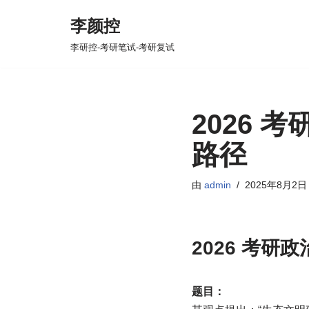
李颜控
跳
李研控-考研笔试-考研复试
至
正
文
2026
路径
由
admin
2025年8月2日
2026 考
题目：